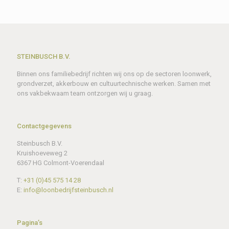
STEINBUSCH B.V.
Binnen ons familiebedrijf richten wij ons op de sectoren loonwerk,
grondverzet, akkerbouw en cultuurtechnische werken. Samen met
ons vakbekwaam team ontzorgen wij u graag.
Contactgegevens
Steinbusch B.V.
Kruishoeveweg 2
6367 HG Colmont-Voerendaal
T:
+31 (0)45 575 14 28
E:
info@loonbedrijfsteinbusch.nl
Pagina’s